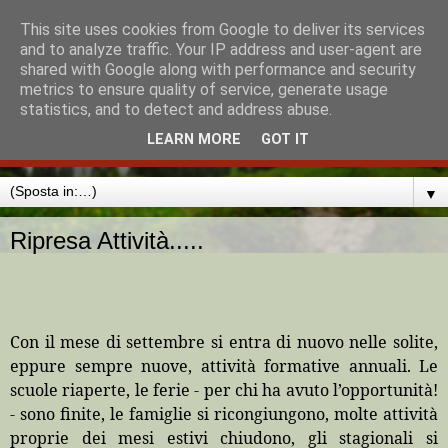
This site uses cookies from Google to deliver its services
MISSIONE CATTOLICA
and to analyze traffic. Your IP address and user-agent are
shared with Google along with performance and security
ITALIANA AMBURGO
metrics to ensure quality of service, generate usage
statistics, and to detect and address abuse.
MADONNA DI LORETO
LEARN MORE
GOT IT
▼
Ripresa Attività.....
Con il mese di settembre si entra di nuovo nelle solite,
eppure sempre nuove, attività formative annuali. Le
scuole riaperte, le ferie - per chi ha avuto l’opportunità!
- sono finite, le famiglie si ricongiungono, molte attività
proprie dei mesi estivi chiudono, gli stagionali si