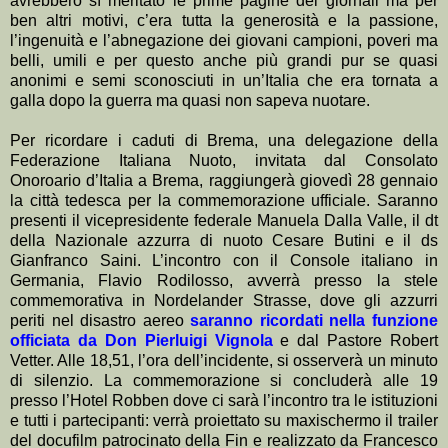
avrebbero sì meritato le prime pagine dei giornali ma per
ben altri motivi, c’era tutta la generosità e la passione,
l’ingenuità e l’abnegazione dei giovani campioni, poveri ma
belli, umili e per questo anche più grandi pur se quasi
anonimi e semi sconosciuti in un’Italia che era tornata a
galla dopo la guerra ma quasi non sapeva nuotare.
Per ricordare i caduti di Brema, una delegazione della
Federazione Italiana Nuoto, invitata dal Consolato
Onoroario d’Italia a Brema, raggiungerà giovedì 28 gennaio
la città tedesca per la commemorazione ufficiale. Saranno
presenti il vicepresidente federale Manuela Dalla Valle, il dt
della Nazionale azzurra di nuoto Cesare Butini e il ds
Gianfranco Saini. L’incontro con il Console italiano in
Germania, Flavio Rodilosso, avverrà presso la stele
commemorativa in Nordelander Strasse, dove gli azzurri
periti nel disastro aereo
saranno ricordati nella funzione
officiata da Don Pierluigi Vignola
e dal Pastore Robert
Vetter. Alle 18,51, l’ora dell’incidente, si osserverà un minuto
di silenzio. La commemorazione si concluderà alle 19
presso l’Hotel Robben dove ci sarà l’incontro tra le istituzioni
e tutti i partecipanti: verrà proiettato su maxischermo il trailer
del docufilm patrocinato della Fin e realizzato da Francesco