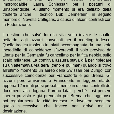
improrogabile, Laura Schiessari per i postumi di
un’appendicite. All’ultimo momento si era defilato dalla
trasferta anche il tecnico Bubi Dennerlein, in seguito
mentore di Novella Calligaris, a causa di alcuni contrasti con
la Federazione.
Il destino che salvò loro la vita voltò invece le spalle,
beffardo, agli azzurri convocati per il meeting tedesco.
Quella tragica trasferta fu infatti accompagnata da una serie
incredibile di coincidenze sfavorevoli. Il volo previsto da
Linate per la Germania fu cancellato per la fitta nebbia sullo
scalo milanese. La comitiva azzurra stava già per ripiegare
su un’alternativa via terra (treno e pullman) quando si trovò
all’ultimo momento un aereo della Swissair per Zurigo, con
successive coincidenze per Francoforte e poi Brema. Gli
azzurri però arrivarono a Francoforte in leggero ritardo,
appena 12 minuti persi probabilmente in ulteriori controlli dei
documenti alla dogana. Furono fatali, perché così persero
l’aereo previsto e già prenotato per Brema, che raggiunse
poi regolarmente la città tedesca, e dovettero scegliere
quello successivo, che invece non arrivò mai a
destinazione.