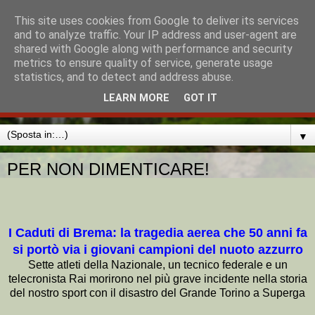
This site uses cookies from Google to deliver its services
MISSIONE CATTOLICA
and to analyze traffic. Your IP address and user-agent are
shared with Google along with performance and security
ITALIANA AMBURGO
metrics to ensure quality of service, generate usage
statistics, and to detect and address abuse.
MADONNA DI LORETO
LEARN MORE
GOT IT
▼
PER NON DIMENTICARE!
I Caduti di Brema: la tragedia aerea che 50 anni fa
si portò via i giovani campioni del nuoto azzurro
Sette atleti della Nazionale, un tecnico federale e un
telecronista Rai morirono nel più grave incidente nella storia
del nostro sport con il disastro del Grande Torino a Superga