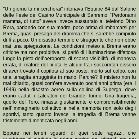
“Un giorno tu mi cercherai” intonava l’Equipe 84 dal Salone
delle Feste del Casino Municipale di Sanremo. “Perdonami
mamma, di tutto” aveva invece sussurrato al telefono Dino
Rora, parlando con sua madre, poco prima di imbarcarsi per
Brema, quasi presago del dramma che si sarebbe compiuto
di lì a poco. Un disastro terribile e struggente che non ebbe
mai una spiegazione. Le condizioni meteo a Brema erano
critiche ma non proibitive, si parlò di illuminazione difettosa
lungo la pista dell’aeroporto, di scarsa visibilità, di manovra
errata, di malore del pilota. E alcuni fra i soccorritori dissero
di aver trovato il copilota al suo posto, morto sul colpo, con
una tenaglia arrugginita in mano. Perché? Il mistero non fu
mai chiarito, quasi com’era avvenuto pochi anni prima (era il
1949) nella disastro aereo sulla collina di Superga, dove
erano caduti i calciatori del Grande Torino. Una tragedia,
quello del Toro, rimasta giustamente e comprensibilmente
nell’immaginario collettivo e nella memoria non solo degli
sportivi, tanto quanto invece la tragedia di Brema venne
tristemente dimenticata negli anni.
Eppure nei teneri sguardi di quei sette ragazzi, che